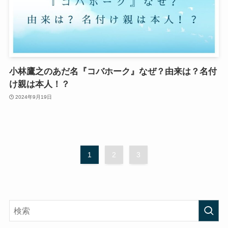
小林鷹之のあだ名『コバホーク』なぜ？由来は？名付
け親は本人！？
2024年9月19日
1
2
3