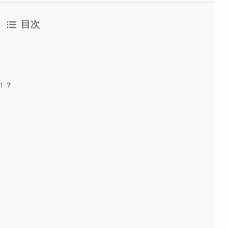
目次
！？