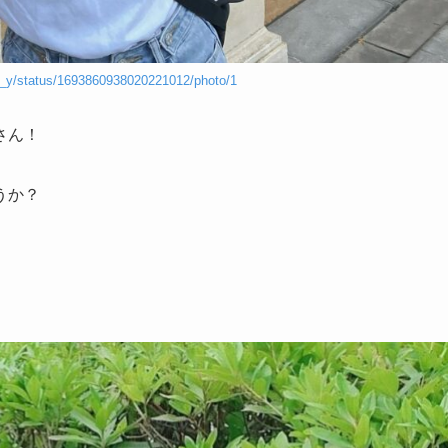
ma_y/status/1693860938020221012/photo/1
さん！
うか？