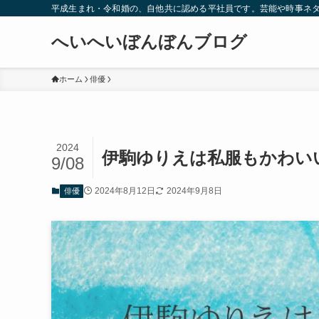
平成生まれ・令和婚の、自他共に認める平社員です。芸能や時事ネ
へいへいぼんぼんブログ
ホーム
俳優
2024
伊駒ゆりえは私服もかわい
9/08
2024年8月12日
2024年9月8日
俳優