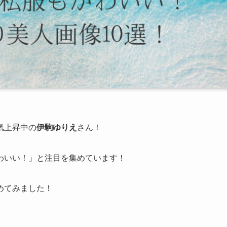
気上昇中の
伊駒ゆりえ
さん！
わいい！」
と注目を集めています！
めてみました！