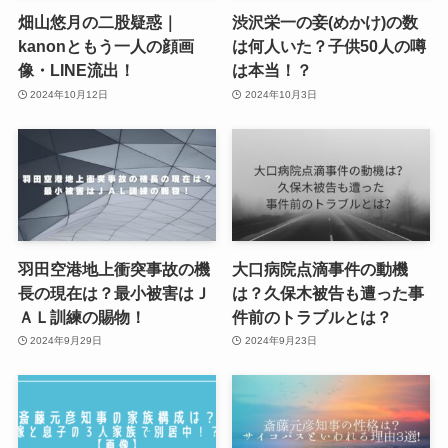
畑山悠月の二股疑惑｜
渋沢栄一の妾(めかけ)の数
kanonともう一人の顔画
は何人いた？子供50人の噂
像・LINE流出！
は本当！？
2024年10月12日
2024年10月3日
羽田空港地上衝突事故の機
大口病院点滴事件の動機
長の現在は？最小被害はＪ
は？久保木被告も遭った事
ＡＬ訓練の賜物！
件前のトラブルとは？
2024年9月29日
2024年9月23日