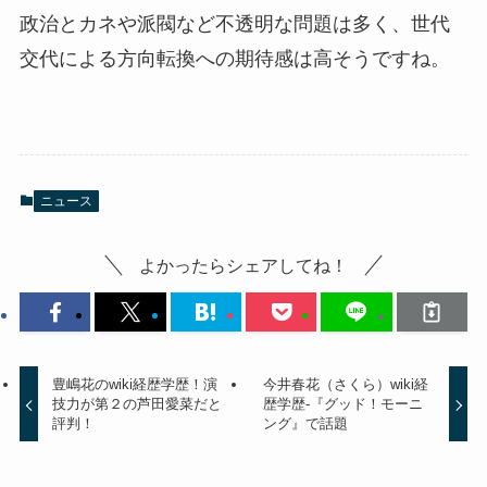
政治とカネや派閥など不透明な問題は多く、世代
交代による方向転換への期待感は高そうですね。
ニュース
よかったらシェアしてね！
豊嶋花のwiki経歴学歴！演
今井春花（さくら）wiki経
技力が第２の芦田愛菜だと
歴学歴‐『グッド！モーニ
評判！
ング』で話題