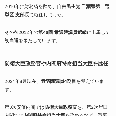
2010年に財務省を辞め、
自由民主党 千葉県第二選
挙区 支部長
に就任しました。
その後2012年の
第46回 衆議院議員選挙
に出馬して
初当選
を果たしています。
防衛大臣政務官や内閣府特命担当大臣を歴任
2024年8月現在、
衆議院議員4期目
を迎えていま
す。
第3次安倍内閣では
防衛大臣政務官
を、第2次岸田
内閣では
内閣府特命担当大臣
を務めるなど、重要