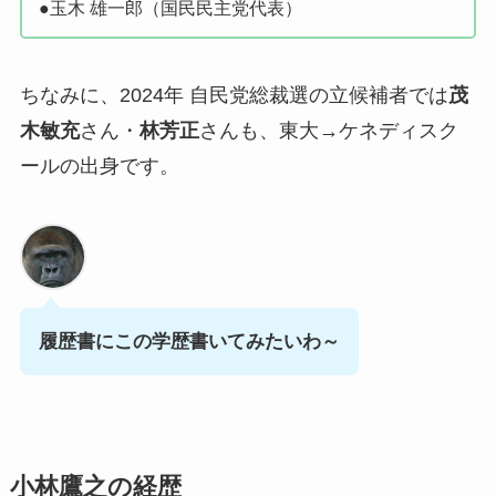
●玉木 雄一郎（国民民主党代表）
ちなみに、2024年 自民党総裁選の立候補者では
茂
木敏充
さん・
林芳正
さんも、東大→ケネディスク
ールの出身です。
履歴書にこの学歴書いてみたいわ～
小林鷹之の経歴