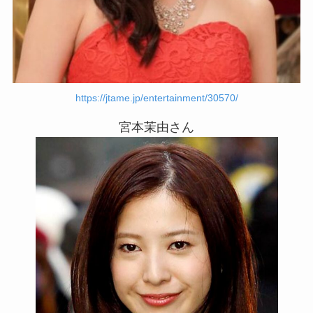
https://jtame.jp/entertainment/30570/
宮本茉由さん