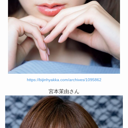
https://bijinhyakka.com/archives/1095862
宮本茉由さん