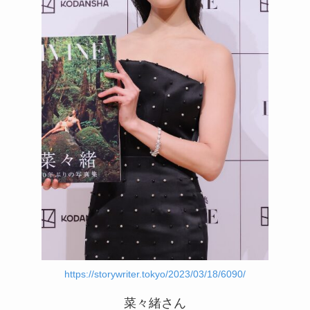
https://storywriter.tokyo/2023/03/18/6090/
菜々緒さん