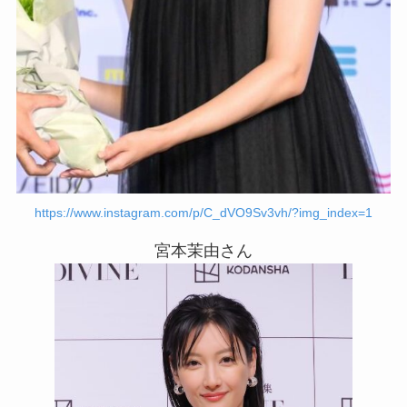
https://www.instagram.com/p/C_dVO9Sv3vh/?img_index=1
宮本茉由さん