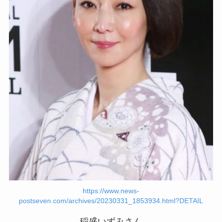
https://www.news-
postseven.com/archives/20230331_1853934.html?DETAIL
稲盛いずみさん