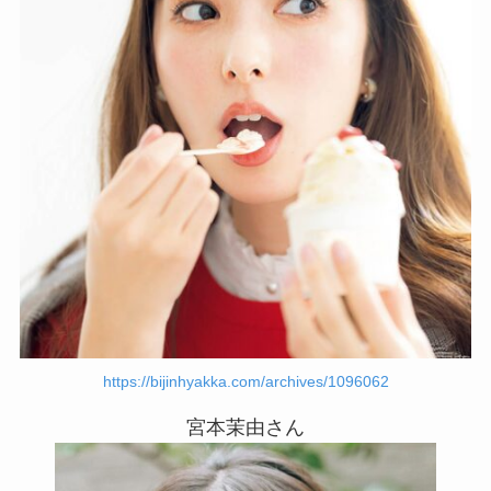
https://bijinhyakka.com/archives/1096062
宮本茉由さん