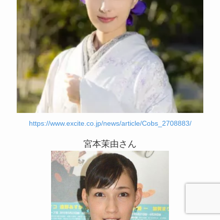
https://www.excite.co.jp/news/article/Cobs_2708883/
宮本茉由さん