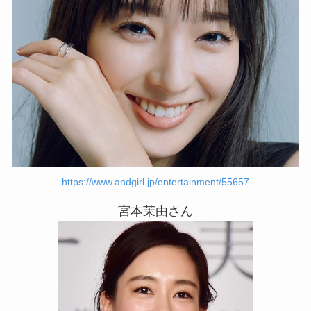
https://www.andgirl.jp/entertainment/55657
宮本茉由さん