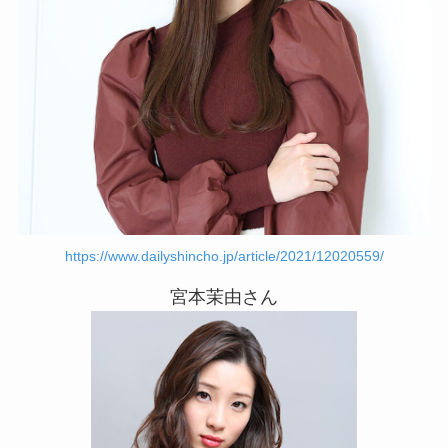
https://www.dailyshincho.jp/article/2021/12020559/
宮本茉由さん