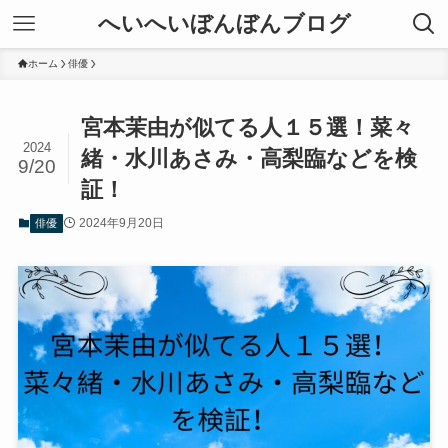
へいへいぼんぼんブログ
ホーム
俳優
宮本茉由が似てる人１５選！菜々
2024
緒・水川あさみ・高梨臨などを検
9/20
証！
2024年9月20日
俳優