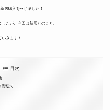
の新居購入を報じました！
ましたが、今回は新居とのこと。
ていきます！
目次
地
３階建て