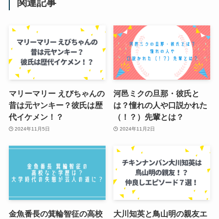
関連記事
マリーマリー えびちゃんの
河邑ミクの旦那・彼氏と
昔は元ヤンキー？彼氏は歴
は？憧れの人や口説かれた
代イケメン！？
（！？）先輩とは？
2024年11月5日
2024年11月2日
金魚番長の箕輪智征の高校
大川知英と鳥山明の親友エ