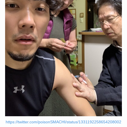
https://twitter.com/poisonSMACHI/status/1331192258654208002