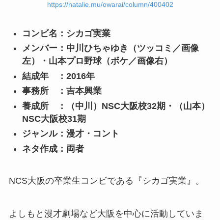
https://natalie.mu/owarai/column/400402
コンビ名：シカゴ実業
メンバー：中川ひちゃゆき（ツッコミ／画像
左）・山本プロ野球（ボケ／画像右）
結成年 ：2016年
事務所 ：吉本興業
養成所 ：（中川）NSC大阪校32期・（山本）
NSC大阪校31期
ジャンル：漫才・コント
ネタ作成：両者
NCS大阪の卒業生コンビである『シカゴ実業』。
よしもと漫才劇場など大阪を中心に活動
していま