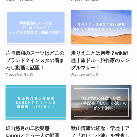
片岡信和のスーツはどこの
歩りえことは何者？wiki経
ブランド？インスタの着ま
歴｜旅ドル・旅作家のシン
わし動画も話題！
グルマザー！
2024年10月21日
2024年10月17日
畑山悠月の二股疑惑｜
秋山博康の経歴・学歴｜ア
kanonともう一人の顔画
ノ『おい！小池』を捜査し