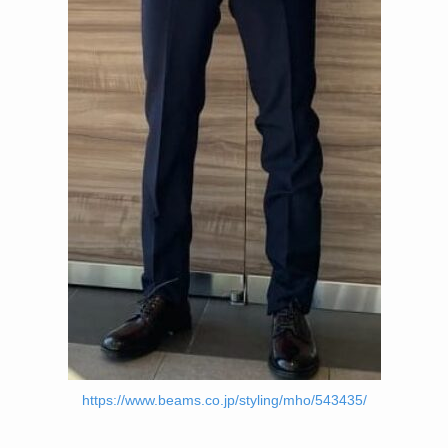
https://www.beams.co.jp/styling/mho/543435/