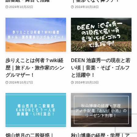
2024年10月22日
2024年10月18日
歩りえことは何者？wiki経
DEEN 池森秀一の現在と若
歴｜旅ドル・旅作家のシン
い頃｜音楽・そば・ゴルフ
グルマザー！
と活躍中！
2024年10月17日
2024年10月13日
畑山悠月の二股疑惑｜
秋山博康の経歴・学歴｜ア