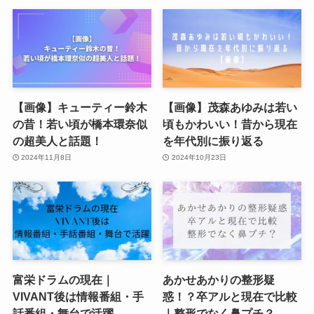
【画像】キューティー鈴木
【画像】茂森あゆみは若い
の昔！若い頃が橋本環奈似
頃もかわいい！昔から現在
の超美人と話題！
を年代別に振り返る
2024年11月8日
2024年10月23日
富栄ドラムの現在｜
あかせあかりの整形疑
VIVANT後は情報番組・手
惑！？卒アルと現在で比較
話番組・舞台で活躍
｜整形でなく鼻プチ？